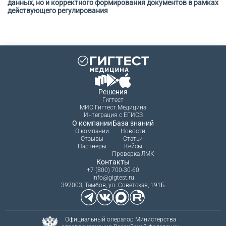
данных, но и корректного формирования документов в рамках
действующего регулирования
Решения
Гигтест
МИС Гигтест.Медицина
Интеграция с ЕГИСЗ
О компании
База знаний
О компании
Новости
Отзывы
Статьи
Партнеры
Кейсы
Проверка ЛМК
Контакты
+7 (800) 700-30-60
info@gigtest.ru
392003, Тамбов, ул. Советская, 191Б
Официальный оператор Министерства