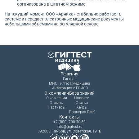
организована в штатном режиме
На текущий момент ООО «Арника» стабильно работает в
системе и передает электронные медицинские документы
небольшими объемами на регулярной основе.
Решения
Гигтест
МИС Гигтест.Медицина
Интеграция с ЕГИСЗ
О компании
База знаний
О компании
Новости
Отзывы
Статьи
Партнеры
Кейсы
Проверка ЛМК
Контакты
+7 (800) 700-30-60
info@gigtest.ru
392003, Тамбов, ул. Советская, 191Б