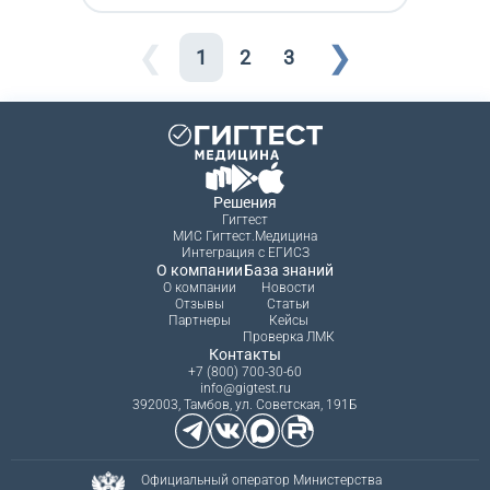
❮
❯
1
2
3
Решения
Гигтест
МИС Гигтест.Медицина
Интеграция с ЕГИСЗ
О компании
База знаний
О компании
Новости
Отзывы
Статьи
Партнеры
Кейсы
Проверка ЛМК
Контакты
+7 (800) 700-30-60
info@gigtest.ru
392003, Тамбов, ул. Советская, 191Б
Официальный оператор Министерства