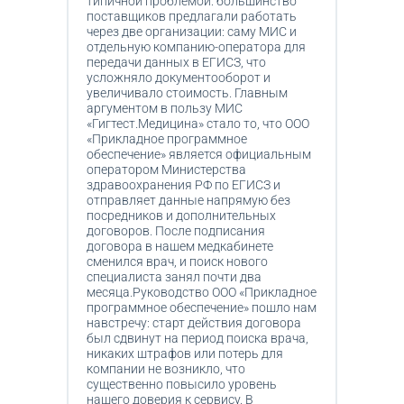
типичной проблемой: большинство
поставщиков предлагали работать
через две организации: саму МИС и
отдельную компанию-оператора для
передачи данных в ЕГИСЗ, что
усложняло документооборот и
увеличивало стоимость. Главным
аргументом в пользу МИС
«Гигтест.Медицина» стало то, что ООО
«Прикладное программное
обеспечение» является официальным
оператором Министерства
здравоохранения РФ по ЕГИСЗ и
отправляет данные напрямую без
посредников и дополнительных
договоров. После подписания
договора в нашем медкабинете
сменился врач, и поиск нового
специалиста занял почти два
месяца.Руководство ООО «Прикладное
программное обеспечение» пошло нам
навстречу: старт действия договора
был сдвинут на период поиска врача,
никаких штрафов или потерь для
компании не возникло, что
существенно повысило уровень
нашего доверия к сервису. В