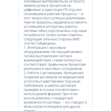
ключевым критерием была не просто
замена ручных процессов на
цифровые, а адаптация ПО под уже
сложившиеся рабочие процессы — и
этот запрос был успешно реализован.
Нам не пришлось кардинально менять
устоявшиеся алгоритмы работы:
система гибко подстроилась под наши
потребности. Особо хотим отметить
следующие сильные стороны МИС
«Гигтест.Медицина»:
1. Интеграция с кассовым
оборудованием. На текущий момент
логика выставления счетов и
взаимодействия с ними полностью
соответствует привычным процессам
ресепшена и кассовых сотрудников.
2. Работа с договорами. Функционал
создания договоров на медицинские
услуги был адаптирован под наши
требования, а шаблон договора
приведен в полное соответствие с
используемой формой. При этом
использовались стандартные
возможности системы — это говорит о
её высоком потенциале для других
клиник.