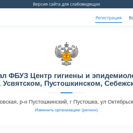
Версия сайта для слабовидящих
Регистрация
В
л ФБУЗ Центр гигиены и эпидемиоло
 Усвятском, Пустошкинском, Себежс
овская, р-н Пустошкинский, г Пустошка, ул Октябрьск
Изменить организацию (регион)