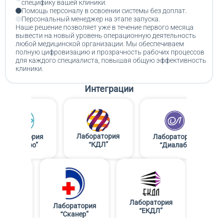
специфику вашей клиники.
Помощь персоналу в освоении системы без доплат.
Персональный менеджер на этапе запуска.
Наше решение позволяет уже в течение первого месяца
вывести на новый уровень операционную деятельность
любой медицинской организации. Мы обеспечиваем
полную цифровизацию и прозрачность рабочих процессов
для каждого специалиста, повышая общую эффективность
клиники.
Интеграции
Лабора
Лаборатория
ия
Лаборатория
“Лабкв
“КДЛ”
“Диалаб”
Лаборатория
Лаборатория
Лаборатория
“Гранд Медика”
“ЕКДЛ”
“Сканер”