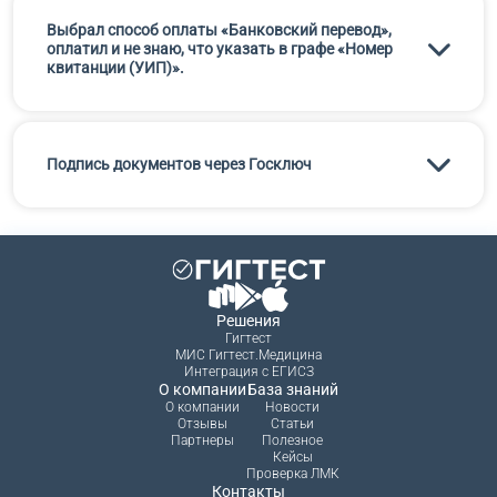
Выбрал способ оплаты «Банковский перевод»,
оплатил и не знаю, что указать в графе «Номер
квитанции (УИП)».
Подпись документов через Госключ
Решения
Гигтест
МИС Гигтест.Медицина
Интеграция с ЕГИСЗ
О компании
База знаний
О компании
Новости
Отзывы
Статьи
Партнеры
Полезное
Кейсы
Проверка ЛМК
Контакты