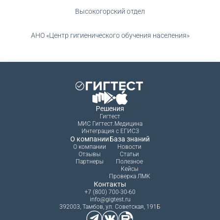
Высокогорский отдел
АНО «Центр гигиенического обучения населения»
Решения
Гигтест
МИС Гигтест.Медицина
Интеграция с ЕГИСЗ
О компании
База знаний
О компании
Новости
Отзывы
Статьи
Партнеры
Полезное
Кейсы
Проверка ЛМК
Контакты
+7 (800) 700-30-60
info@gigtest.ru
392003, Тамбов, ул. Советская, 191Б